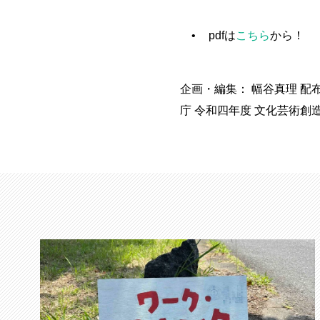
pdfは
こちら
から！
企画・編集： 幅谷真理 配
庁 令和四年度 文化芸術創