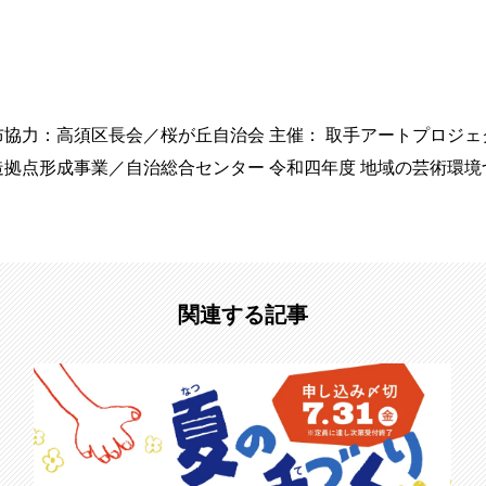
布協力：高須区長会／桜が丘自治会 主催： 取手アートプロジェ
造拠点形成事業／自治総合センター 令和四年度 地域の芸術環
関連する記事