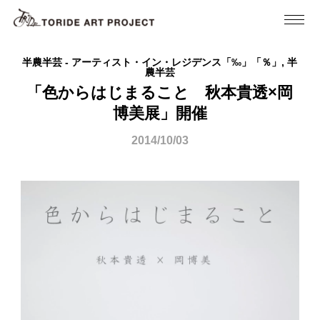
半農半芸 - アーティスト・イン・レジデンス「‰」「％」, 半
農半芸
「色からはじまること 秋本貴透×岡
博美展」開催
2014/10/03