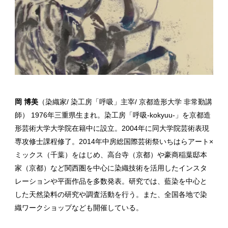
岡 博美
（染織家/ 染工房「呼吸」主宰/ 京都造形大学 非常勤講
師） 1976年三重県生まれ。染工房「呼吸-kokyuu-」を京都造
形芸術大学大学院在籍中に設立。2004年に同大学院芸術表現
専攻修士課程修了。2014年中房総国際芸術祭いちはらアート×
ミックス（千葉）をはじめ、高台寺（京都）や豪商稲葉邸本
家（京都）など関西圏を中心に染織技術を活用したインスタ
レーションや平面作品を多数発表。研究では、藍染を中心と
した天然染料の研究や調査活動を行う。また、全国各地で染
織ワークショップなども開催している。