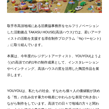
取手市高須地域にある旧農協事務所をセルフリノベーション
した活動拠点
TAKASU HOUSE(
高須ハウス
)
では、若いアーテ
ィストの活動を支援する滞在制作プログラム「
%(
パーセント
)
」に取り組んでいます。
本展は、今年度のレジデントアーティスト、
YOUYOU(ようよ
う)
の高須での約
1
年の制作成果として、インスタレーション
やペインティング、高須ハウスの窯を活用した陶芸作品を展
示します。
YOUYOU
は、私たちの社会、すなわち個々人の価値観が決め
る「
性」の生み出す暴力や格差にやわらかな表現で向き合い
ながら制作をしています。高須での日々で地域の方々と関わ