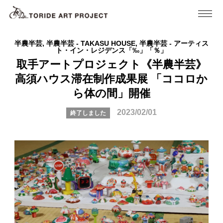
半農半芸, 半農半芸 - TAKASU HOUSE, 半農半芸 - アーティス
ト・イン・レジデンス「‰」「％」
取手アートプロジェクト《半農半芸》
高須ハウス滞在制作成果展 「ココロか
ら体の間」開催
2023/02/01
終了しました