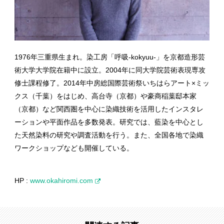
1976年三重県生まれ。染工房「呼吸-kokyuu-」を京都造形芸
術大学大学院在籍中に設立。2004年に同大学院芸術表現専攻
修士課程修了。2014年中房総国際芸術祭いちはらアート×ミッ
クス（千葉）をはじめ、高台寺（京都）や豪商稲葉邸本家
（京都）など関西圏を中心に染織技術を活用したインスタレ
ーションや平面作品を多数発表。研究では、藍染を中心とし
た天然染料の研究や調査活動を行う。また、全国各地で染織
ワークショップなども開催している。
HP :
www.okahiromi.com