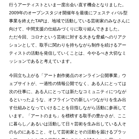
行うアーティストといま一度出会い直す機会となりました。
2009年のオープンスタジオ開催年を最後にフェスティバル型
事業を終えたTAPは、地域で活動している芸術家のみなさんに
向けて、中間支援の仕組みづくりに取り組んできました。
ただ今回、コロナという芸術に対する大きな脅威へのリアク
ションとして、取手に関わりを持ちながら制作を続けるアー
ティストの活動を発信していくことは、今やるべき大切なミ
ッションであると考えています。
今回立ち上がる「アート創作拠点のオンライン公開事業」ウ
ェブサイトが、一過性の情報公開でなく、ある人にとっては
次の仕事に、ある人にとっては新たなコミュニティにつなが
るといったような、オフラインでの新しいつながりを生み出
す仕組みとなっていけることを目指しながら活動に参画して
います。「アートのまち」を標榜する取手の豊かさが、ここ
に暮らし／あるいは活動して日々芸術を生み出している人そ
のものにあること、そして芸術家とその活動を届けるプラッ