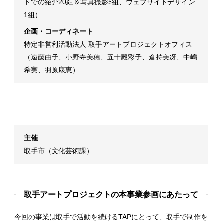
トでの紹介20組＆写真撮影5組、ウェブサイトデザイン
1組）
企画・コーディネート
特定非営利活動法人 取手アートプロジェクトオフィス
（遠藤由子、小野寺美穂、五十殿彩子、倉持美冴、中嶋
希実、羽原康恵）
主催
取手市（文化芸術課）
取手アートプロジェクトの本事業参画にあたって
今回の事業は取手で活動を続けるTAPにとって、取手で制作を