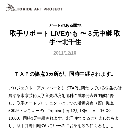
アートのある団地
取手リポート LIVEかも 〜３元中継 取
手〜北千住
2011/12/16
ＴＡＰの拠点3ヵ所が、同時中継されます。
プロジェクトコアメンバーとしてTAPに関わっている学生の所
属する東京芸術大学音楽環境創造科の成果発表展開催に際
し、取手アートプロジェクトの３つの活動拠点（西口拠点・
500坪・いこいーの＋Tappino）が12月18日（日）16:00～
18:00、同時3元中継されます。北千住でまるごと楽しむもよ
し、取手井野団地のいこいーのにお茶を飲みにくるもよし、