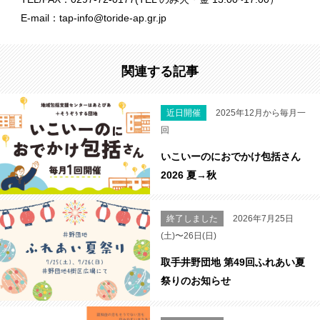
E-mail：tap-info@toride-ap.gr.jp
関連する記事
近日開催
2025年12月から毎月一
回
いこいーのにおでかけ包括さん
2026 夏→秋
終了しました
2026年7月25日
(土)〜26日(日)
取手井野団地 第49回ふれあい夏
祭りのお知らせ