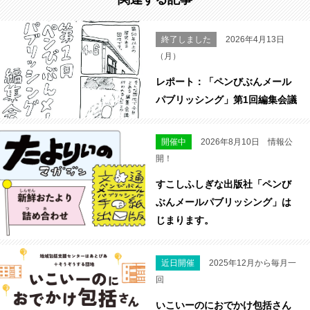
終了しました
2026年4月13日
（月）
レポート：「ペンびぶんメール
パブリッシング」第1回編集会議
開催中
2026年8月10日 情報公
開！
すこしふしぎな出版社「ペンび
ぶんメールパブリッシング」は
じまります。
近日開催
2025年12月から毎月一
回
いこいーのにおでかけ包括さん