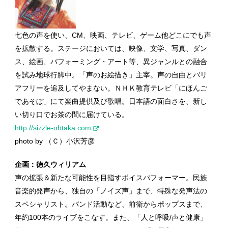
七色の声を使い、CM、映画、テレビ、ゲーム他どこにでも声
を拡散する。ステージにおいては、映像、文学、写真、ダン
ス、絵画、パフォーミング・アート等、異ジャンルとの融合
を試み地球行脚中。「声のお絵描き」主宰。声の自由とバリ
アフリーを追及してやまない。ＮＨＫ教育テレビ「にほんご
であそぼ」にて楽曲提供及び歌唱。日本語の面白さを、新し
い切り口でお茶の間に届けている。
http://sizzle-ohtaka.com
photo by （Ｃ）小沢芳彦
企画：徳久ウィリアム
声の拡張＆新たな可能性を目指すボイスパフォーマー。民族
音楽的発声から、独自の「ノイズ声」まで、特殊な発声法の
スペシャリスト。バンド活動など、前衛からポップスまで、
年約100本のライブをこなす。また、「人と呼吸/声と健康」