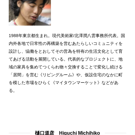
1988年東京都生まれ。現代美術家/北澤潤八雲事務所代表。国
内外各地で日常性の再構築を営むあたらしいコミュニティを
設計し、恊働をとおしてその営為を特有の生活文化として育
てあげる活動を展開している。代表的なプロジェクトに、地
域の家具を集めてつくられ物々交換することで変化し続ける
「居間」を営む《リビングルーム》や、仮設住宅のなかに町
を模した市場をひらく《マイタウンマーケット》などがあ
る。
樋口道彦 Higuchi Michihiko