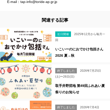
E-mail：tap-info@toride-ap.gr.jp
関連する記事
近日開催
2025年12月から毎月一
回
いこいーのにおでかけ包括さん
2026 夏→秋
終了しました
2026年7月25日
(土)〜26日(日)
取手井野団地 第49回ふれあい夏
祭りのお知らせ
終了しました
2026年7月4日