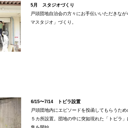
5月 スタジオづくり
戸頭団地自治会の方々にお手伝いいただきなが
マスタジオ」づくり。
6/15〜7/14 トビラ設置
戸頭団地内にエピソードを投函してもらうため
５カ所設置。団地の中に突如現れた「トビラ」
集を開始。