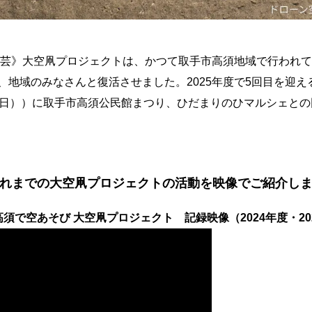
半芸》大空凧プロジェクトは、かつて取手市高須地域で行われて
地域のみなさんと復活させました。2025年度で5回目を迎える
（日））に取手市高須公民館まつり、ひだまりのひマルシェと
れまでの大空凧プロジェクトの活動を映像でご紹介し
須で空あそび 大空凧プロジェクト 記録映像（2024年度・2025