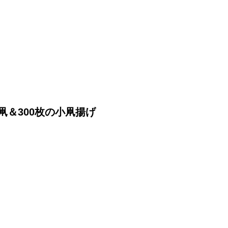
畳凧＆300枚の小凧揚げ