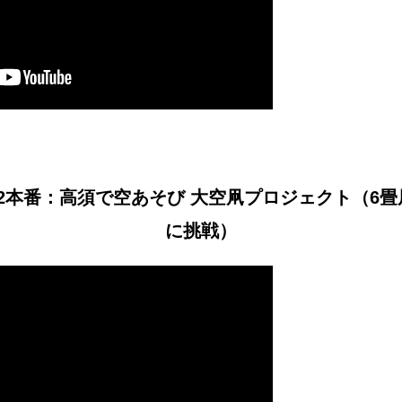
.1.22本番：高須で空あそび 大空凧プロジェクト（6
に挑戦）