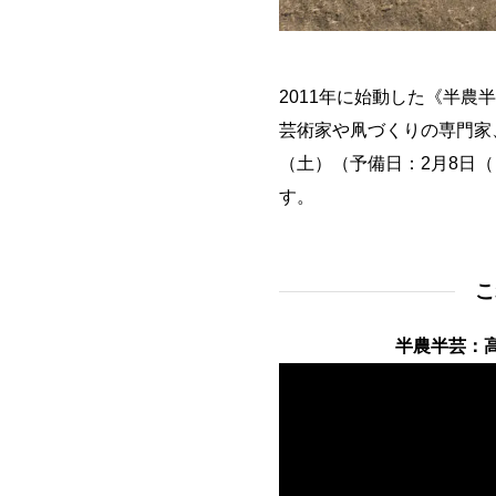
2011年に始動した《半農
芸術家や凧づくりの専門家、
（土）（予備日：2月8日
す。
こ
半農半芸：高