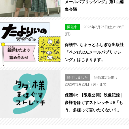
メールパブリッシング」第1回編
集会議
開催中
2026年7月25日(土)〜26日
(日)
保護中: ちょっとふしぎな出版社
「ペンびぶんメールパブリッシ
ング」はじまります。
終了しました
記録限定公開：
2026年3月23日（月）まで
保護中: 【限定公開】映像記録｜
多様をほぐすストレッチ #9「も
う、多様って言いたくない？」