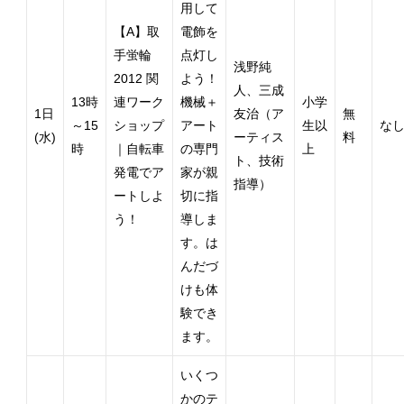
用して
【A】取
電飾を
手蛍輪
点灯し
浅野純
2012 関
よう！
人、三成
13時
連ワーク
機械＋
小学
1日
友治（ア
無
～15
ショップ
アート
生以
な
(水)
ーティス
料
時
｜自転車
の専門
上
ト、技術
発電でア
家が親
指導）
ートしよ
切に指
う！
導しま
す。は
んだづ
けも体
験でき
ます。
いくつ
かのテ