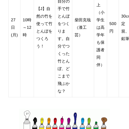
自分の
上
【J】自
手で竹
（小
然の竹を
とんぼ
30c
27
10時
柴田克哉
学生
使って竹
をつく
500
定
日
～12
（漆工
は高
とんぼを
りま
円
規
(月)
時
芸）
学年
つくろ
す。自
鉛
も保
う！
分でつ
護者
くった
同
竹とん
伴）
ぼ、ど
こまで
飛ぶか
な？