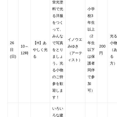
蛍光塗
料で光
小学
る洋服
校3
をつく
年生
って、
以上
みんな
（2
光
イノウエ
26
【H】あ
で写真
年生
小
10～
みゆき
200
日
やしく光
をとり
以下
（
12時
（アーテ
円
(日)
る
ましょ
は保
る
ィスト）
う。光
護者
方
る小物
同伴
のご持
で参
参を歓
加
迎しま
可）
す！
いろい
ろな建