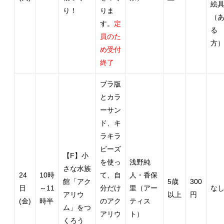
絵
り！
りま
（
す。
定
る
員のた
方
め受付
終了
プラ版
とカラ
ーサン
ド、キ
ラキラ
ビーズ
【F】小
を使っ
浅野純
さな水族
24
10時
て、自
人・香保
館「アク
5歳
300
日
～11
分だけ
里（アー
な
アリウ
以上
円
(金)
時半
のアク
ティス
ム」をつ
アリウ
ト）
くろう