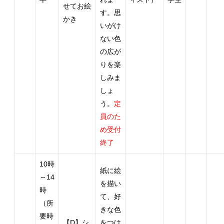
せてお絵
す。思
かき
いがけ
ない色
の広が
りを楽
しみま
しょ
う。
定
員のた
め受付
終了
10時
紙に絵
～14
を描い
時
て、好
（所
きな色
要時
【D】シ
をつけ