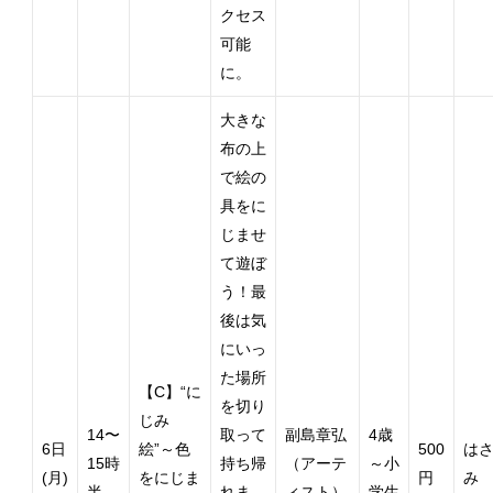
クセス
可能
に。
大きな
布の上
で絵の
具をに
じませ
て遊ぼ
う！最
後は気
にいっ
た場所
【C】“に
を切り
じみ
14〜
取って
副島章弘
4歳
6日
絵”～色
500
は
15時
持ち帰
（アーテ
～小
(月)
をにじま
円
み
半
れま
ィスト）
学生