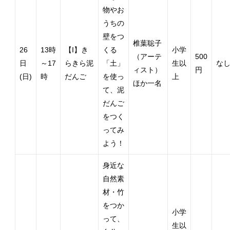
物やお
うちの
壁をつ
椎葉聡子
26
13時
【I】き
くる
小学
（アーテ
500
日
～17
らきら泥
「土」
生以
な
ィスト）
円
(日)
時
だんご
を使っ
上
ほか一名
て、泥
だんご
をつく
ってみ
よう！
身近な
自然素
材・竹
をつか
小学
って、
生以