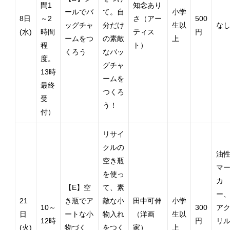
間1
知念あり
ールでバ
て。自
小学
8日
～2
さ（アー
500
ッグチャ
分だけ
生以
な
(水)
時間
ティス
円
ームをつ
の素敵
上
程
ト）
くろう
なバッ
度。
グチャ
13時
ームを
最終
つくろ
受
う！
付）
リサイ
クルの
油
空き瓶
マ
を使っ
カ
【E】空
て、素
ー
21
き瓶でア
敵な小
田中可伸
小学
10～
300
ア
日
ートな小
物入れ
（洋画
生以
12時
円
リ
(火)
物づく
をつく
家）
上