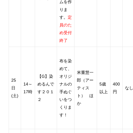
ムを作
りま
す。
定
員のた
め受付
終了
布を染
めて、
米重慧一
【G】染
オリジ
25
郎（アー
14～
めるんで
ナルの
5歳
400
日
ティス
な
17時
す２０１
手ぬぐ
以上
円
(土)
ト） ほ
２
いをつ
か
くりま
す！