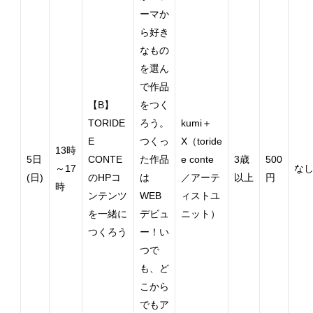
ーマか
ら好き
なもの
を選ん
で作品
【B】
をつく
TORIDE
ろう。
kumi＋
E
つくっ
X（toride
13時
5日
CONTE
た作品
e conte
3歳
500
～17
な
(日)
のHPコ
は
／アーテ
以上
円
時
ンテンツ
WEB
ィストユ
を一緒に
デビュ
ニット）
つくろう
ー！い
つで
も、ど
こから
でもア