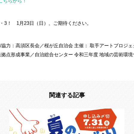
はこちらから！
・3！ 1月23日（日）、ご期待ください。
布協力：高須区長会／桜が丘自治会 主催： 取手アートプロジェ
造拠点形成事業／自治総合センター 令和三年度 地域の芸術環
関連する記事