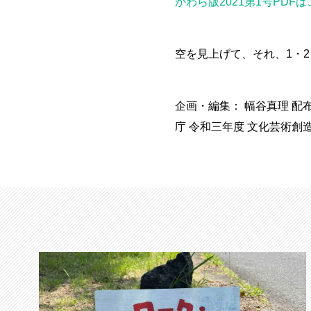
かわら版2021第1号PDF
空を見上げて、それ、1・2
企画・編集： 幅谷真理 配
庁 令和三年度 文化芸術創