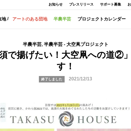
お知らせ
プレスリリース
サポート募集
お
在地
アートのある団地
半農半芸
プロジェクトカレンダー
半農半芸, 半農半芸 - 大空凧プロジェクト
須で揚げたい！大空凧への道②
す！
2021/12/13
終了しました