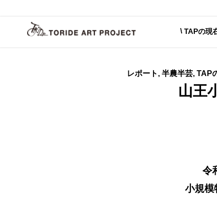
TAPの現
レポート, 半農半芸, T
山王
令
小規模