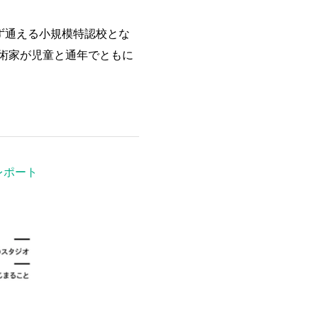
ず通える小規模特認校とな
術家が児童と通年でともに
レポート