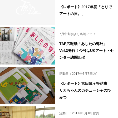
《レポート》2017年度「とりで
アートの日。」
7月中旬頃より各地にて！
TAP広報紙「あしたの郊外」
Vol.3発行！今号はUKアート・セ
ンター訪問ルポ
活動日：2017年6月7日[水]
《レポート》宮田篤＋笹萌恵｜
リカちゃんのカチューシャのひ
みつ
活動日：2017年5月10日[水]