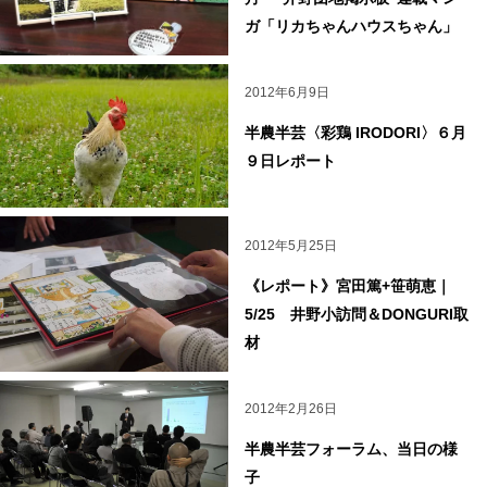
ガ「リカちゃんハウスちゃん」
2012年6月9日
半農半芸〈彩鶏 IRODORI〉６月
９日レポート
2012年5月25日
《レポート》宮田篤+笹萌恵｜
5/25 井野小訪問＆DONGURI取
材
2012年2月26日
半農半芸フォーラム、当日の様
子