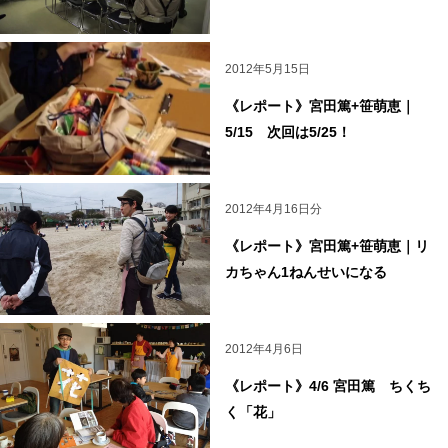
2012年5月15日
《レポート》宮田篤+笹萌恵｜
5/15 次回は5/25！
2012年4月16日分
《レポート》宮田篤+笹萌恵｜リ
カちゃん1ねんせいになる
2012年4月6日
《レポート》4/6 宮田篤 ちくち
く「花」