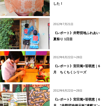
した！
2012年7月21日
《レポート》井野団地ふれあい
夏祭り 1日目
2012年6月22日〜28日
《レポート》宮田篤+笹萌恵｜6
月 ちくちくシリーズ
2012年6月22日〜28日
《レポート》宮田篤+笹萌恵｜6
月 "井野団地掲示板"連載マン